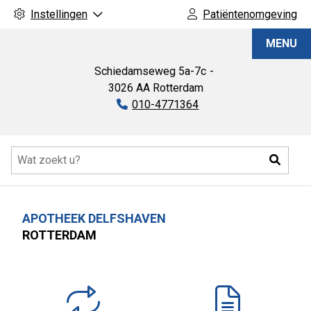
Instellingen
Patiëntenomgeving
Apotheek
MENU
Delfshaven
Schiedamseweg
5a-7c
3026 AA
Rotterdam
Tel:
010-4771364
Hoofdmenu
Zoeke
APOTHEEK DELFSHAVEN
ROTTERDAM