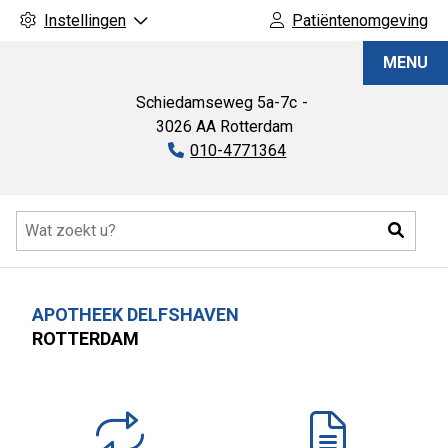
Instellingen
Patiëntenomgeving
Apotheek
MENU
Delfshaven
Schiedamseweg
5a-7c
3026 AA
Rotterdam
Tel:
010-4771364
Hoofdmenu
Zoeke
APOTHEEK DELFSHAVEN
ROTTERDAM