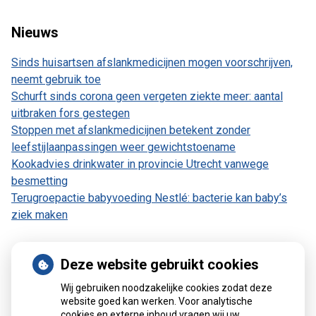
Nieuws
Sinds huisartsen afslankmedicijnen mogen voorschrijven,
neemt gebruik toe
Schurft sinds corona geen vergeten ziekte meer: aantal
uitbraken fors gestegen
Stoppen met afslankmedicijnen betekent zonder
leefstijlaanpassingen weer gewichtstoename
Kookadvies drinkwater in provincie Utrecht vanwege
besmetting
Terugroepactie babyvoeding Nestlé: bacterie kan baby’s
ziek maken
Deze website gebruikt cookies
Patiëntenomgeving
Wij gebruiken noodzakelijke cookies zodat deze
website goed kan werken. Voor analytische
cookies en externe inhoud vragen wij uw