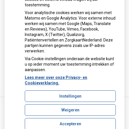
toestemming.
Voor analytische cookies werken wij samen met
Matomo en Google Analytics. Voor externe inhoud
Herhaalrecepten aanvragen
werken wij samen met Google (Maps, Translate
en Reviews), YouTube, Vimeo, Facebook,
Instagram, X (Twitter), Qualizorg,
Patiëntenvertellen en ZorgkaartNederland. Deze
Patiëntenomgeving
partijen kunnen gegevens zoals uw IP-adres
verwerken.
Via Cookie-instellingen onderaan de website kunt
u op ieder moment uw toestemming intrekken of
aanpassen.
Lees meer over onze Privacy- en
Cookieverklaring.
Instellingen
Weigeren
Uw Zorg Online
|
Beheer
apotheek.delfshaven@ezorg.nl
Accepteren
Privacy verklaring
|
Cookie-instellingen
|
Voorwaarden