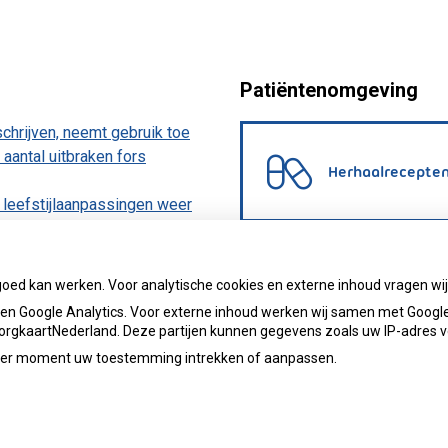
Patiëntenomgeving
chrijven, neemt gebruik toe
aantal uitbraken fors
Herhaalrecepte
leefstijlaanpassingen weer
wege besmetting
n baby’s ziek maken
goed kan werken. Voor analytische cookies en externe inhoud vragen w
n Google Analytics. Voor externe inhoud werken wij samen met Google
 ZorgkaartNederland. Deze partijen kunnen gegevens zoals uw IP-adres 
ieder moment uw toestemming intrekken of aanpassen.
apotheek.delfshaven@ezorg.nl
Priva