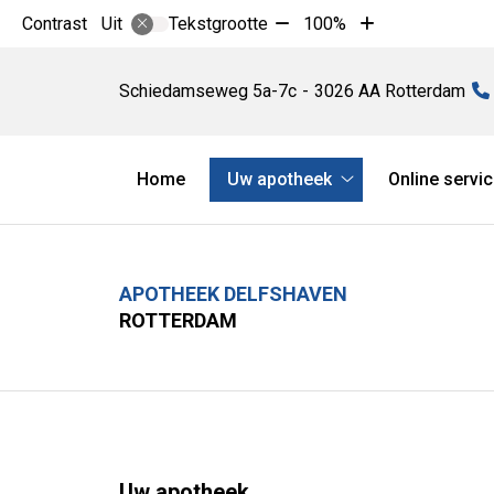
Tekst
Tekst
Contrast
Tekstgrootte
100%
Uit
verkleinen
vergroten
Apotheek
met
met
Delfshaven
Schiedamseweg
5a-7c
3026 AA
Rotterdam
10%
10%
Hoofdmenu
Home
Uw apotheek
Online servi
Uw
apotheek
submenu
APOTHEEK DELFSHAVEN
ROTTERDAM
Uw apotheek