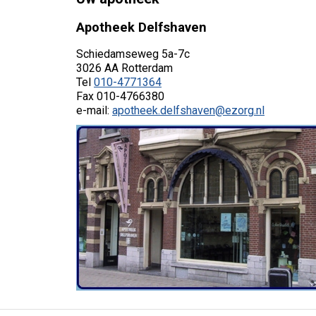
Apotheek Delfshaven
Schiedamseweg 5a-7c
3026 AA Rotterdam
Tel
010-4771364
Fax 010-4766380
e-mail:
apotheek.delfshaven@ezorg.nl