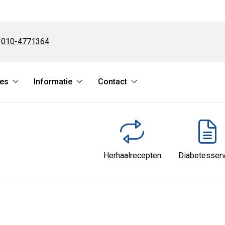
Tel:
010-4771364
ces
Informatie
Contact
Online
Informatie
Contact
services
submenu
submenu
submenu
Herhaalrecepten
Diabetesserv