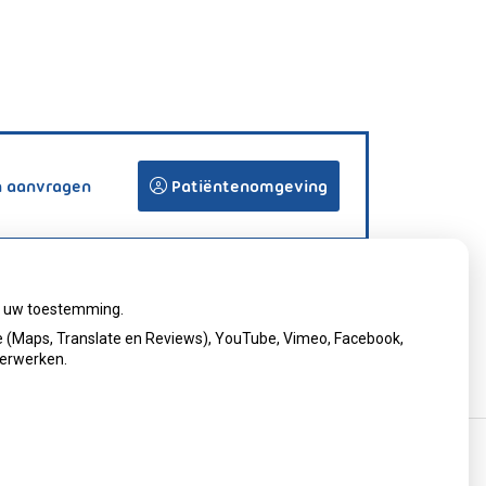
n aanvragen
Patiëntenomgeving
ij uw toestemming.
 (Maps, Translate en Reviews), YouTube, Vimeo, Facebook,
verwerken.
cy verklaring
|
Cookie-instellingen
|
Voorwaarden