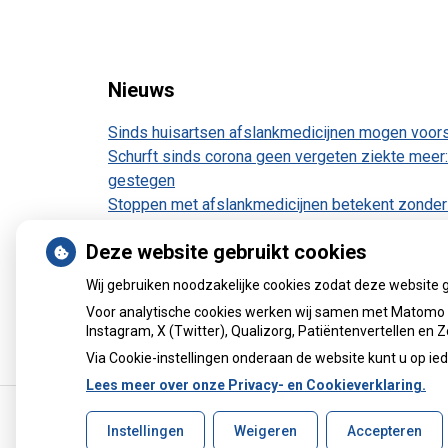
Nieuws
Sinds huisartsen afslankmedicijnen mogen voors
Schurft sinds corona geen vergeten ziekte meer: 
gestegen
Stoppen met afslankmedicijnen betekent zonder 
gewichtstoename
Deze website gebruikt cookies
Kookadvies drinkwater in provincie Utrecht van
Terugroepactie babyvoeding Nestlé: bacterie ka
Wij gebruiken noodzakelijke cookies zodat deze website 
Voor analytische cookies werken wij samen met Matomo e
Instagram, X (Twitter), Qualizorg, Patiëntenvertellen en
Via Cookie-instellingen onderaan de website kunt u op 
Lees meer over onze Privacy- en Cookieverklaring.
Instellingen
Weigeren
Accepteren
Uw Zorg Online
|
Beheer