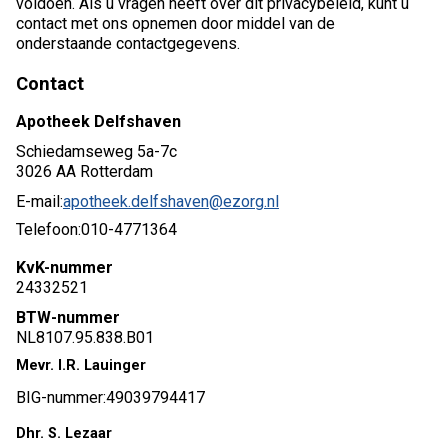
voldoen. Als u vragen heeft over dit privacybeleid, kunt u
contact met ons opnemen door middel van de
onderstaande contactgegevens.
Contact
Apotheek Delfshaven
Schiedamseweg 5a-7c
3026 AA Rotterdam
E-mail:
apotheek.delfshaven@ezorg.nl
Telefoon:
010-4771364
KvK-nummer
24332521
BTW-nummer
NL8107.95.838.B01
Mevr. I.R. Lauinger
BIG-nummer:
49039794417
Dhr. S. Lezaar