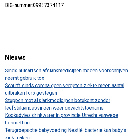
BIG-nummer:
09937374117
Nieuws
Sinds huisartsen afslankmedicijnen mogen voorschrijven,
neemt gebruik toe
Schurft sinds corona geen vergeten ziekte meer: aantal
uitbraken fors gestegen
Stoppen met afslankmedicijnen betekent zonder
leefstijlaanpassingen weer gewichtstoename
Kookadvies drinkwater in provincie Utrecht vanwege
besmetting
Terugroepactie babyvoeding Nestlé: bacterie kan baby’s
ziek maken