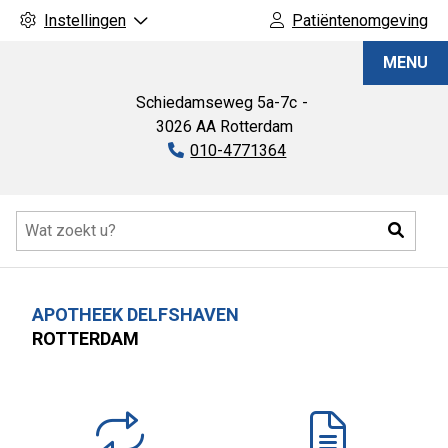
Instellingen
Patiëntenomgeving
Apotheek
MENU
Delfshaven
Schiedamseweg
5a-7c
3026 AA
Rotterdam
Tel:
010-4771364
Hoofdmenu
Zoeke
APOTHEEK DELFSHAVEN
ROTTERDAM