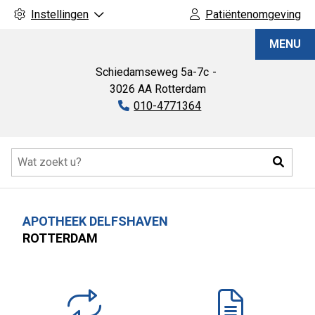
Instellingen
Patiëntenomgeving
Apotheek
MENU
Delfshaven
Schiedamseweg
5a-7c
3026 AA
Rotterdam
Tel:
010-4771364
Hoofdmenu
Zoeke
APOTHEEK DELFSHAVEN
ROTTERDAM