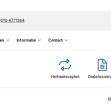
Tel:
010-4771364
ces
Informatie
Contact
Online
Informatie
Contact
services
submenu
submenu
submenu
Herhaalrecepten
Diabetesserv
H