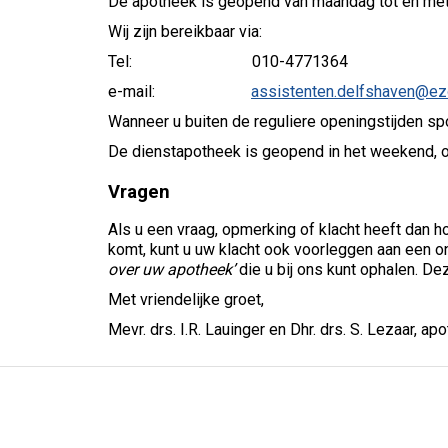
De apotheek is geopend van maandag tot en met v
Wij zijn bereikbaar via:
Tel: 010-4771364
e-mail:
assistenten.delfshaven@ezo
Wanneer u buiten de reguliere openingstijden s
De dienstapotheek is geopend in het weekend, 
Vragen
Als u een vraag, opmerking of klacht heeft dan ho
komt, kunt u uw klacht ook voorleggen aan een ona
over uw apotheek’
die u bij ons kunt ophalen. De
Met vriendelijke groet,
Mevr. drs. I.R. Lauinger en Dhr. drs. S. Lezaar, ap