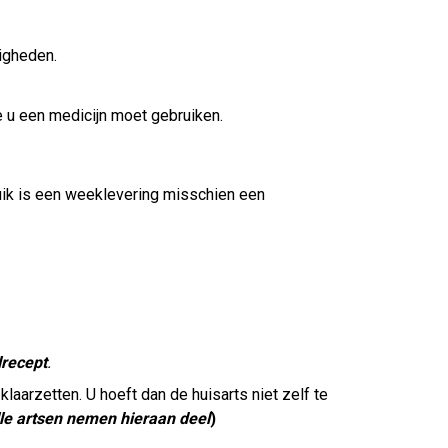
igheden.
e u een medicijn moet gebruiken.
ruik is een weeklevering misschien een
lrecept
.
aarzetten. U hoeft dan de huisarts niet zelf te
lle artsen nemen hieraan deel
)