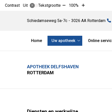
Tekst
Tekst
Contrast
Tekstgrootte
100%
Uit
verkleinen
vergroten
Apotheek
met
met
Delfshaven
Schiedamseweg
5a-7c
3026 AA
Rotterdam
10%
10%
Hoofdmenu
Home
Uw apotheek
Online servi
Uw
apotheek
submenu
APOTHEEK DELFSHAVEN
ROTTERDAM
Diensten en werkwijze