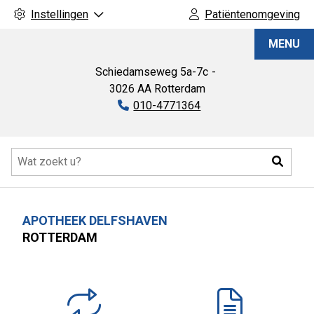
Instellingen
Patiëntenomgeving
Apotheek
MENU
Delfshaven
Schiedamseweg
5a-7c
3026 AA
Rotterdam
Tel:
010-4771364
Hoofdmenu
Zoeke
APOTHEEK DELFSHAVEN
ROTTERDAM