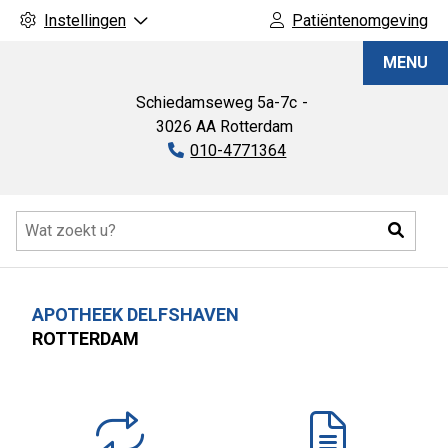
Instellingen
Patiëntenomgeving
Apotheek
MENU
Delfshaven
Schiedamseweg
5a-7c
3026 AA
Rotterdam
Tel:
010-4771364
Hoofdmenu
Zoeke
APOTHEEK DELFSHAVEN
ROTTERDAM