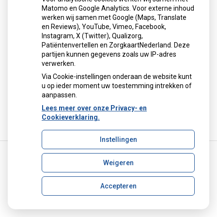
Matomo en Google Analytics. Voor externe inhoud
Herhaalrecepten aanvragen
werken wij samen met Google (Maps, Translate
en Reviews), YouTube, Vimeo, Facebook,
Instagram, X (Twitter), Qualizorg,
Patiëntenvertellen en ZorgkaartNederland. Deze
Patiëntenomgeving
partijen kunnen gegevens zoals uw IP-adres
verwerken.
Via Cookie-instellingen onderaan de website kunt
u op ieder moment uw toestemming intrekken of
aanpassen.
Lees meer over onze Privacy- en
Cookieverklaring.
Instellingen
Weigeren
Uw Zorg Online
|
Beheer
apotheek.delfshaven@ezorg.nl
Accepteren
Privacy verklaring
|
Cookie-instellingen
|
Voorwaarden